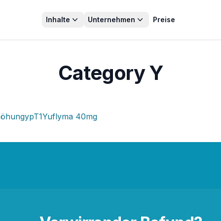
Inhalte
Unternehmen
Preise
Category Y
höhung
ypT1
Yuflyma 40mg