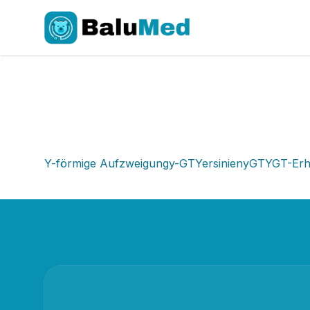
Y-förmige Aufzweigung
y-GT
Yersinien
yGT
YGT-Er