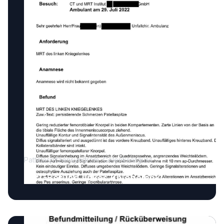
Pattelaspitzensyndrom, Gelenkserguss
MRT-Befund linkes Kniegelenk