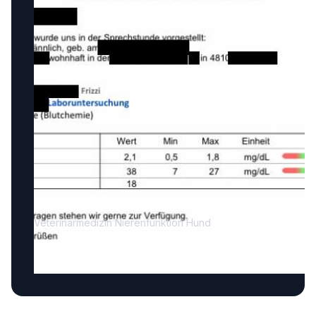
Veterinärmedizin Nierenfunktion Hund
Laborbefund Veterinär: Blutchemie von
Frizzi, Windhund